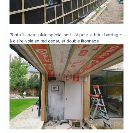
Photo 1 : pare-pluie spécial anti-UV pour le futur bardage
à claire-voie en red cedar, et double litonnage