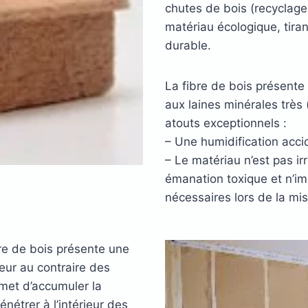
chutes de bois (recyclage
matériau écologique, tira
durable.
La fibre de bois présent
aux laines minérales très 
atouts exceptionnels :
– Une humidification acci
– Le matériau n’est pas i
émanation toxique et n’i
nécessaires lors de la mi
bre de bois présente une
eur au contraire des
rmet d’accumuler la
énétrer à l’intérieur des