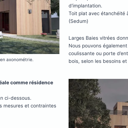
d’implantation.
Toit plat avec étanchéit
(Sedum)
Larges Baies vitrées donna
Nous pouvons également i
coulissante ou porte d’en
en axonométrie.
bois, selon les besoins et
déale comme résidence
an ci-dessous.
os mesures et contraintes